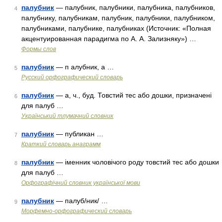
палубник
— палубник, палубники, палубника, палубников,
4
палубнику, палубникам, палубник, палубники, палубником,
палубниками, палубнике, палубниках (Источник: «Полная
акцентуированная парадигма по А. А. Зализняку») …
Формы слов
палубник
— п алубник, а …
5
Русский орфографический словарь
палубник
— а, ч., буд. Товстий тес або дошки, призначені
6
для палуб …
Український тлумачний словник
палубник
— публикан …
7
Краткий словарь анаграмм
палубник
— іменник чоловічого роду товстий тес або дошки
8
для палуб …
Орфографічний словник української мови
палубник
— палуб/ник/ …
9
Морфемно-орфографический словарь