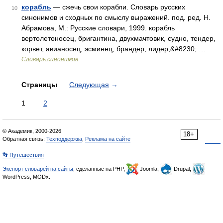
корабль
— сжечь свои корабли. Словарь русских
10
синонимов и сходных по смыслу выражений. под. ред. Н.
Абрамова, М.: Русские словари, 1999. корабль
вертолетоносец, бригантина, двухмачтовик, судно, тендер,
корвет, авианосец, эсминец, брандер, лидер,&#8230; …
Словарь синонимов
Страницы
Следующая
→
1
2
© Академик, 2000-2026
18+
Обратная связь:
Техподдержка
,
Реклама на сайте
👣 Путешествия
Экспорт словарей на сайты
, сделанные на PHP,
Joomla,
Drupal,
WordPress, MODx.